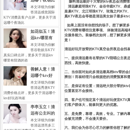
远哪个夜场比
爆料清远最好十大荤的ktv夜总会消费情况
清远豪庭明珠KTV、金谷华庭KTV、鼎盛
本文详细为你解
皇巢KTV、北江明珠KTV、玫瑰之约KTV
答清远感觉国际
凰KTV夜总会等都是清远美女妹子最多kt
KTV消费及客户点评，更多关于清
远哪个夜场比
如果上面没有你想找的场子。想了解更多清
KTV消费有哪些注意事项、 体验清远高
如花似玉！清
业服务能力。装修档次如何，想了解更多清
远ktv哪里有
意！
本文详细为你解
清远好玩开放荤的KTV真空会所夜总会找
答谷歌娱乐KTV
真实口碑点评，更多关于清远ktv
一、提供清远最有名荤的KTV陪唱公主夜总
哪里有陪酒的咨
西找，高效快捷。
善解人意！清
二、当你面对如此多清远最高档ktv荤的
远哪个ktv好
辨别！而崔经理只会根据您的消费预算和
本文详细为你解
三、是保证有位置：清远绝大部分荤的kt
答清远秀唐KTV
位置甚至不会接待。
消费价格点评，更多关于清远哪个
ktv好玩咨询崔
四、客户也可指定某个清远好玩便宜KTV
们客户群体大，能拿到更大的优惠。
亭亭玉立！清
远有公主叫的
五、是免费，靠谱，高效，专业。了解内幕
会被充消费，不会漫天要价。
本文详细为你解
答清远漂亮多三
六、我们会为你尽心尽力的解答你想了解的