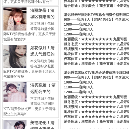
停车位置：★★★★★★★★★☆ 九星评
评，更多关于清远哪个ktv有公主
适合用途：朋友聚会 ！商务宴请！全新装修
清丽绝俗！清
清远好来登国际KTV夜总会消费价格明细
城区有陪酒的
980——容纳 8人【容纳4男4女】包含酒水
本文详细为你解
1080——容纳10人
答清远鼎盛会国
1180——容纳14人
际KTV消费价格点评，更多关于清
1280——容纳18人
城区有陪酒的k
艳丽星级​‌‌：★★★★★★★★★ 九星评级
服务态度：★★★★★★★★★☆ 九星评
如花似月！清
环境氛围：★★★★★★★★★☆ 八星半
地段位置：★★★★★★★★★☆ 八星评
远人气最旺的
停车位置：★★★★★★★★★☆ 九星评
本文详细为你解
适合用途：朋友聚会 ！商务宴请！全新装
答清远好来登国
际KTV消费价格，更多关于清远人
清远感觉国际KTV夜总会消费价格明细口
气最旺的夜场
980——容纳 8人【容纳4男4女】包含酒水
1080——容纳10人
清秀高雅 ！清
1180——容纳14人
远配公主的
1280——容纳18人
艳丽星级​‌‌：★★★★★★★★★ 九星评级
本文详细为你解
服务态度：★★★★★★★★★☆ 九星评
答清远巨炫国际
环境氛围：★★★★★★★★★☆ 八星半
KTV消费价格点评，更多关于清远
地段位置：★★★★★★★★★☆ 八星评
配公主的高端K
停车位置：★★★★★★★★★☆ 九星评
适合用途：朋友聚会 ！商务宴请！全新装
美艳绝伦！清