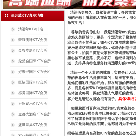
清远历史悠久，自然资源丰富，多民族文
清远荤KTV真空消费
丽的色彩！看着他人在夜繁华的一角，那
乐夜生活！
清远荤KTV排名
尊敬的贵宾你们好，我是清远荤ktv真空
史悠久美丽城市，更是一个漂亮妹子聚集地
豪庭明珠KTV会所
业当然也不甘落后，如今KTV发展越来越
娱乐消遣这些问题所困扰，你是否困惑于清远
金谷华庭KTV会所
有公主，怕盲目随意去家被不靠谱清远荤k
担心被宰被套路，安排不好，也经常听到在
鼎盛会国际KTV会所
道，安排具有特色服务好清远最好的ktv
好来登国际KTV会所
清远一个令人着迷的城市，实在是让人流
荤的夜总会生活是很丰富的，这里有美酒，
巨炫国际KTV会所
是他们精彩生活的开始，那在绚丽的夜晚清
多，而且各种荤KTV游戏项目都是很有特
感觉国际KTV会所
名体验攻略网，揭秘清远人气最旺的夜场，
具体详细
客户还是请朋友都会很有面子。
谷歌娱乐KTV会所
如果您面对百家清远荤的ktv真空夜总会
清远哪家ktv裸台真空比较开放，清远KT
金都大酒店KTV会所
不了解或者长时间局限于清远某个固定商务
己玩又觉得玩的很不爽，这都是因为不专
盛世皇巢KTV会所
揭秘清远最有名高档KTV荤的夜总会怎么
索菲特丽晶KTV会所