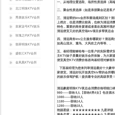
一、从地理位置选取、场所性质选择（高
北江明珠KTV会所
二、聚会性质选择（如是亲朋聚会还是客
秀唐娱乐KTV会所
三、清远荤的ktv会所和素场规则区别？清
上档次，但是消费比较高，也称为清远消费
皇家柒号KTV娱乐
特色，重要的商务宴请或者喜欢高雅环境的
清远便宜又好的真空场ktv项目多荤夜总会
玫瑰之约KTV会所
四、清远商务ktv公主服务哪家好？清远商
如高山流水、遛鸟、大风吹之内等等、、
翡翠明珠KTV会所
五、崔经理能够给每一位客户的实际需求安
盛歌汇KTV会所
主KTV妹子质量好娱乐会所体验，为大家
便宜真空KTV消费价格咨询崔经理对解答
金凤凰KTV会所
下面崔经理为您来列举清远最好十大豪华顶
家便宜。清远好玩开放真空ktv荤的会所
的娱乐保驾护航！提供最专业的高级享受
清远豪庭明珠KTV夜总会消费价格明细口
980——容纳 8人【容纳4男4女】包含酒水
1080——容纳10人
1180——容纳14人
1280——容纳18人
艳丽星级​‌‌：★★★★★★★★★ 九星评级
服务态度：★★★★★★★★★☆ 九星评