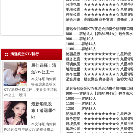
环境氛围：★★★★★★★★★☆ 八星半
地段位置：★★★★★★★★★☆ 八星评
停车位置：★★★★★★★★★☆ 九星评
适合用途：高端应酬 商务宴请！漂亮多，
清远金谷华庭KTV夜总会消费价格明细口
880——容纳 8人【容纳4男4女】包含酒水
980——容纳10人
1080——容纳14人
1180——容纳18人
清远真空KTV排行
艳丽星级​‌‌：★★★★★★★★★ 九星评级
服务态度：★★★★★★★★★☆ 九星评
环境氛围：★★★★★★★★★☆ 八星半
最佳选择！清
地段位置：★★★★★★★★★☆ 八星评
远ktv公主一
停车位置：★★★★★★★★★☆ 九星评
本文详细为你解
适合用途：朋友聚会 商务宴请！被称为清远
答清远豪庭明珠
清远谷歌娱乐KTV夜总会消费价格明细口
KTV消费价格点评，更多关于清远
980——容纳 8人【容纳4男4女】包含酒水
ktv公主一般消
1080——容纳10人
1180——容纳14人
最新消息发
1280——容纳18人
布！清远哪个
艳丽星级​‌‌：★★★★★★★★★ 九星评级
kt
服务态度：★★★★★★★★★☆ 九星评
环境氛围：★★★★★★★★★☆ 八星半
本文详细为你解
地段位置：★★★★★★★★★☆ 八星评
答清远金谷华庭KTV消费价格点