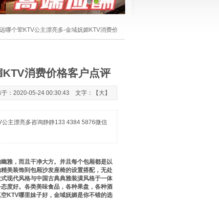
1
2
远哪个荤KTV公主漂亮多-金域妩媚KTV消费价
媚KTV消费价格客户点评
20-05-24 00:30:43 文字：【
大
】
漂亮多咨询静静133 4384 5876微信
的幽雅，而且干净大方。并且每个包厢都是以
的精美装饰到包厢沙发座椅的设置搭配，无处
欧式现代风格与中国古典典雅装潢风格于一体
务态度好。各类美味食品，各种果盘，各种酒
空KTV哪里妹子好，金域妩媚是你不错的选