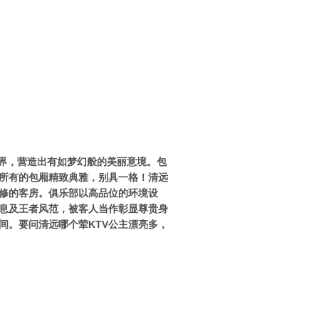
世界，营造出有如梦幻般的美丽意境。包
V所有的包厢精致典雅，别具一格！清远
装修的客房。俱乐部以高品位的环境设
息及王者风范，被客人当作彰显尊贵身
间。
要问清远哪个荤KTV公主漂亮多，