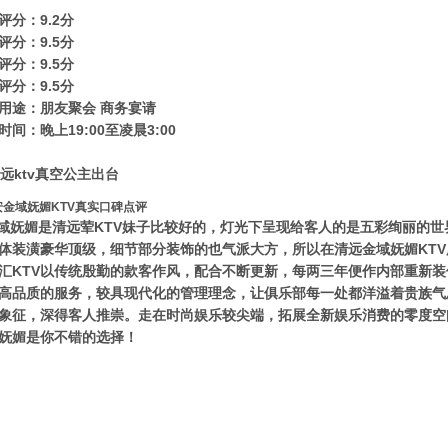
评分：9.2分
评分：9.5分
评分：9.5分
评分：9.5分
用途：朋友聚会 商务宴请
时间：晚上19:00至凌晨3:00
金域妩媚KTV真实口碑点评
域妩媚是清远荤KTV妹子比较好的，灯光下呈现给客人的是五彩绚丽的
体装潢豪华顶级，细节部分装饰的也气派大方，所以在清远金域妩媚KT
汇KTV以传统殷勤的款客作风，配合不断更新，每两三年便作内部重新
高品质的服务，较具现代化的管理理念，让俱乐部每一处都洋溢着贵族气
象征，深得客人推崇。走在时尚娱乐较尖端，拓展全新娱乐消费的零度空
妩媚是你不错的选择！