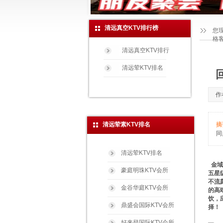
清远真空KTV排行榜
您
格
清远真空KTV排行
清远荤KTV排名
作
清远荤素KTV排名
摘
同
清远荤KTV排名
金域
豪庭明珠KTV会所
五星
不流
金谷华庭KTV会所
的高
饮，
鼎盛会国际KTV会所
择！
好来登国际KTV会所