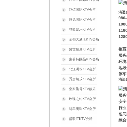
巨炫国际KTV会所
清远
98
感觉国际KTV会所
10
谷歌娱乐KTV会所
11
12
金都大酒店KTV会所
艳丽
盛世皇巢KTV会所
服务
索菲特丽晶KTV会所
环境
地段
北江明珠KTV会所
停车
秀唐娱乐KTV会所
清远
皇家柒号KTV娱乐
服务
玫瑰之约KTV会所
安全
行业
翡翠明珠KTV会所
包间
盛歌汇KTV会所
综合