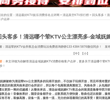
现在的位置：
清远最好KTV娱乐消费排名点评网
>
清远真空KTV排行榜
> 回头客多！清
客户点评
回头客多！清远哪个荤KTV公主漂亮多-金域妩
者：清远荤的KTV会所夜总会消费玩法免费咨询静静133 4384 5876微信同步！ 发布于：20
【
中
】【
小
】
要：
本文详细为你解答清远金域妩媚KTV消费价格客户点评，更多关于清远哪个荤KTV公主
步！
妩媚被称为清远荤ktv公主漂亮多的玩得开放的，不仅妹子玩得开放，而且环境布置
级酒店的装潢风格来进行会所设计，所以每个包厢装潢典雅前卫、风格各异；从包厢
露出更胜一筹的优越感！从整体来说，清远金域妩媚KTV夜总会的装潢是集奢华西方
端夜总会！音像效果好，隔音设备都齐全，点歌系统方便快捷，歌曲也还比较新，服
应有尽有，装修高雅，设备一流，服务一流，充分的体现着我们的高享受！要问清远真