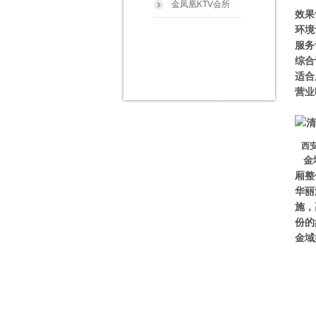
金凤凰KTV会所
效果
环境
服务
综合
适合
营业
西安
金
厢整
华丽
施，
份的
金域